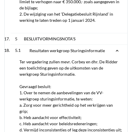
limiet te verhogen naar € 350.000,- zoals aangegeven in
de bijlage;
2. De wijziging van het ‘Delegatiebesluit Rijnland’ in
werking te laten treden op 1 januari 2024.
5
BESLUITVORMINGSNOTA'S
5.1
Resultaten werkgroep Sturingsinformatie
Ter vergadering zullen mevr. Corbey en dhr. De Ridder
een toelichting geven op de uitkomsten van de
werkgroep Sturingsinformatie.
Gevraagd besluit:
1. Over te nemen de aanbevelingen van de VV-
werkgroep sturingsinformatie, te weten:
a. Zorg voor meer gerichtheid op het verkrijgen van
grip;
b. Heb aandacht voor effectiviteit;
c. Heb aandacht voor beleidsredeneringen;
d. Vermijd inconsistenties of leg deze inconsistenties uit;