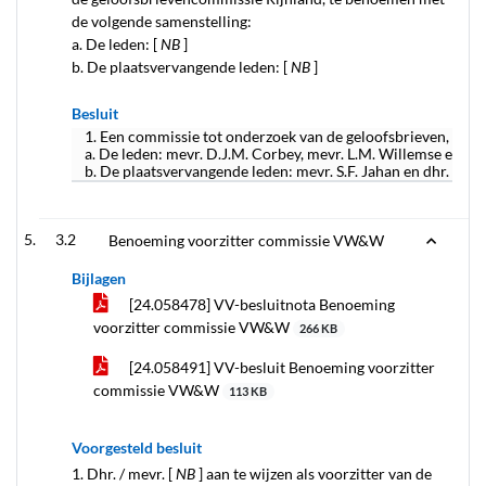
de volgende samenstelling:
a. De leden: [
NB
]
b. De plaatsvervangende leden: [
NB
]
Besluit
1. Een commissie tot onderzoek van de geloofsbrieven, de 
a. De leden: mevr. D.J.M. Corbey, mevr. L.M. Willemse en dh
b. De plaatsvervangende leden: mevr. S.F. Jahan en dhr. H. va
3.2
Benoeming voorzitter commissie VW&W
Bijlagen
[24.058478] VV-besluitnota Benoeming
voorzitter commissie VW&W
266 KB
[24.058491] VV-besluit Benoeming voorzitter
commissie VW&W
113 KB
Voorgesteld besluit
1. Dhr. / mevr. [
NB
] aan te wijzen als voorzitter van de