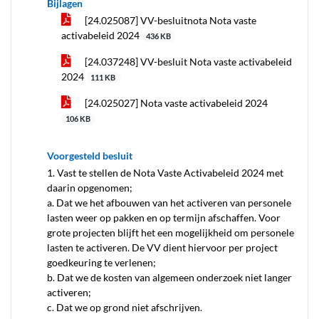
Bijlagen
[24.025087] VV-besluitnota Nota vaste
activabeleid 2024
436 KB
[24.037248] VV-besluit Nota vaste activabeleid
2024
111 KB
[24.025027] Nota vaste activabeleid 2024
106 KB
Voorgesteld besluit
1. Vast te stellen de Nota Vaste Activabeleid 2024 met
daarin opgenomen;
a. Dat we het afbouwen van het activeren van personele
lasten weer op pakken en op termijn afschaffen. Voor
grote projecten blijft het een mogelijkheid om personele
lasten te activeren. De VV dient hiervoor per project
goedkeuring te verlenen;
b. Dat we de kosten van algemeen onderzoek niet langer
activeren;
c. Dat we op grond niet afschrijven.