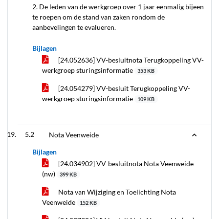
2. De leden van de werkgroep over 1 jaar eenmalig bijeen
te roepen om de stand van zaken rondom de
aanbevelingen te evalueren.
Bijlagen
[24.052636] VV-besluitnota Terugkoppeling VV-
werkgroep sturingsinformatie
353 KB
[24.054279] VV-besluit Terugkoppeling VV-
werkgroep sturingsinformatie
109 KB
5.2
Nota Veenweide
Bijlagen
[24.034902] VV-besluitnota Nota Veenweide
(nw)
399 KB
Nota van Wijziging en Toelichting Nota
Veenweide
152 KB