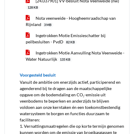
[24.037901] VV-besluit Nota Veenweide (nw)
128 KB
Nota veenweide - Hoogheemraadschap van
Rijnland
3 MB
Ingetrokken Motie Emissieschatter bij
peilbesluiten - PvdD
82 KB
Ingetrokken Motie Aanvulling Nota Veenweide -
Water Natuurlijk
135 KB
Voorgesteld besluit
Vanuit de ambitie om enerzijds actief, participerend en
agenderend bij te dragen aan de maatschappelijke
opgave om de bodemdaling en CO₂-emissie uit
veenbodems te beperken en anderzijds te blijven
voldoen aan onze kerntaken én een toekomstbestendig
watersysteem te borgen en functies duurzaam te
faciliteren:
1. Vernattingsmaatregelen die op korte termijn genomen
kunnen worden om de emissie van broeikasgassen te