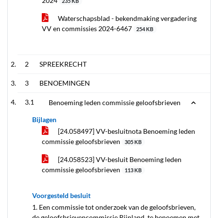
2024
235 KB
Waterschapsblad - bekendmaking vergadering
VV en commissies 2024-6467
254 KB
2
SPREEKRECHT
3
BENOEMINGEN
3.1
Benoeming leden commissie geloofsbrieven
Bijlagen
[24.058497] VV-besluitnota Benoeming leden
commissie geloofsbrieven
305 KB
[24.058523] VV-besluit Benoeming leden
commissie geloofsbrieven
113 KB
Voorgesteld besluit
1. Een commissie tot onderzoek van de geloofsbrieven,
de geloofsbrievencommissie Rijnland, te benoemen met