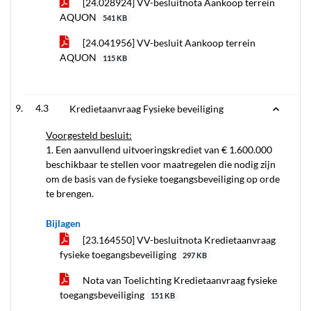
[24.028924] VV-besluitnota Aankoop terrein
AQUON
541 KB
[24.041956] VV-besluit Aankoop terrein
AQUON
115 KB
4.3
Kredietaanvraag Fysieke beveiliging
Voorgesteld besluit:
1. Een aanvullend uitvoeringskrediet van € 1.600.000
beschikbaar te stellen voor maatregelen die nodig zijn
om de basis van de fysieke toegangsbeveiliging op orde
te brengen.
Bijlagen
[23.164550] VV-besluitnota Kredietaanvraag
fysieke toegangsbeveiliging
297 KB
Nota van Toelichting Kredietaanvraag fysieke
toegangsbeveiliging
151 KB