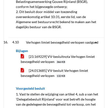
Belastingsamenwerking Gouwe Rijnland (BSGR),
conform het bijgevoegde ontwerp;
2. Dit besluit door middel van toezending
overeenkomstig artikel 10:31, eerste lid, van de
Algemene wet bestuursrecht bekend te maken aan het
dagelijks bestuur van de BSGR.
4.10
Verhogen limiet bevoegdheid verkopen vastgoed
Bijlagen
[23.169229] VV-besluitnota Verhogen limiet
bevoegdheid verkopen
366 KB
[24.013685] VV-besluit Verhogen limiet
bevoegdheid verkopen
132 KB
Voorgesteld besluit
1. Vast te stellen de wijziging van artikel 4, sub a van het
‘Delegatiebesluit Rijnland’ voor wat betreft de hoogte
van de gedelegeerde bevoegdheid tot verkoop, om het