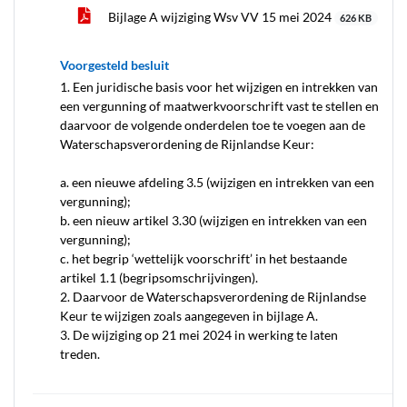
Bijlage A wijziging Wsv VV 15 mei 2024
626 KB
Voorgesteld besluit
1. Een juridische basis voor het wijzigen en intrekken van
een vergunning of maatwerkvoorschrift vast te stellen en
daarvoor de volgende onderdelen toe te voegen aan de
Waterschapsverordening de Rijnlandse Keur:
a. een nieuwe afdeling 3.5 (wijzigen en intrekken van een
vergunning);
b. een nieuw artikel 3.30 (wijzigen en intrekken van een
vergunning);
c. het begrip ‘wettelijk voorschrift’ in het bestaande
artikel 1.1 (begripsomschrijvingen).
2. Daarvoor de Waterschapsverordening de Rijnlandse
Keur te wijzigen zoals aangegeven in bijlage A.
3. De wijziging op 21 mei 2024 in werking te laten
treden.