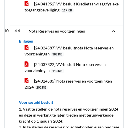
[24.041952] VV-besluit Kredietaanvraag fysieke
toegangsbeveiliging
117 KB
4.4
Nota Reserves en voorzieningen
Bijlagen
[24.024587] VV-besluitnota Nota reserves en
voorzieningen
382 KB
[24.037322] VV-besluit Nota reserves en
voorzieningen
113 KB
[24.024585] Nota reserves en voorzieningen
2024
202 KB
Voorgesteld besluit
1. Vast te stellen de nota reserves en voorzieningen 2024
en deze in werking te laten treden met terugwerkende
kracht op 1 januari 2024;
2. In te stellen de reserve projectgebonden eigen bijdrage