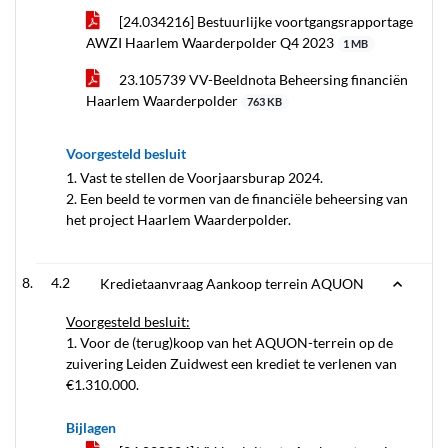
[24.034216] Bestuurlijke voortgangsrapportage
AWZI Haarlem Waarderpolder Q4 2023
1 MB
23.105739 VV-Beeldnota Beheersing financiën
Haarlem Waarderpolder
763 KB
Voorgesteld besluit
1. Vast te stellen de Voorjaarsburap 2024.
2. Een beeld te vormen van de financiële beheersing van
het project Haarlem Waarderpolder.
4.2
Kredietaanvraag Aankoop terrein AQUON
Voorgesteld besluit:
1. Voor de (terug)koop van het AQUON-terrein op de
zuivering Leiden Zuidwest een krediet te verlenen van
€1.310.000.
Bijlagen