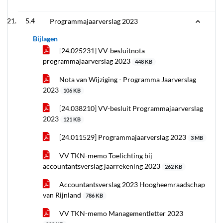
5.4
Programmajaarverslag 2023
Bijlagen
[24.025231] VV-besluitnota
programmajaarverslag 2023
448 KB
Nota van Wijziging - Programma Jaarverslag
2023
106 KB
[24.038210] VV-besluit Programmajaarverslag
2023
121 KB
[24.011529] Programmajaarverslag 2023
3 MB
VV TKN-memo Toelichting bij
accountantsverslag jaarrekening 2023
262 KB
Accountantsverslag 2023 Hoogheemraadschap
van Rijnland
786 KB
VV TKN-memo Managementletter 2023