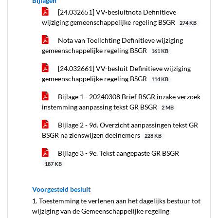
Bijlagen
[24.032651] VV-besluitnota Definitieve
wijziging gemeenschappelijke regeling BSGR
274 KB
Nota van Toelichting Definitieve wijziging
gemeenschappelijke regeling BSGR
161 KB
[24.032661] VV-besluit Definitieve wijziging
gemeenschappelijke regeling BSGR
114 KB
Bijlage 1 - 20240308 Brief BSGR inzake verzoek
instemming aanpassing tekst GR BSGR
2 MB
Bijlage 2 - 9d. Overzicht aanpassingen tekst GR
BSGR na zienswijzen deelnemers
228 KB
Bijlage 3 - 9e. Tekst aangepaste GR BSGR
187 KB
Voorgesteld besluit
1. Toestemming te verlenen aan het dagelijks bestuur tot
wijziging van de Gemeenschappelijke regeling