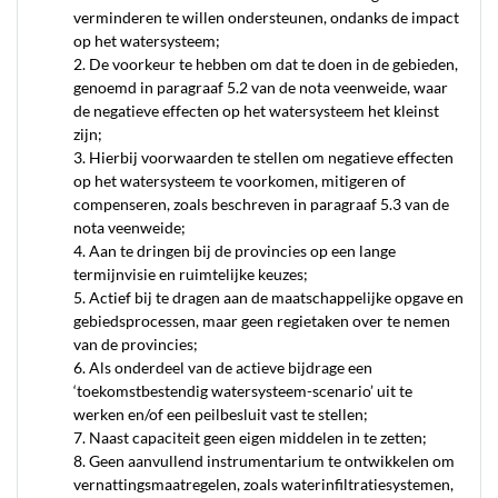
verminderen te willen ondersteunen, ondanks de impact
op het watersysteem;
2. De voorkeur te hebben om dat te doen in de gebieden,
genoemd in paragraaf 5.2 van de nota veenweide, waar
de negatieve effecten op het watersysteem het kleinst
zijn;
3. Hierbij voorwaarden te stellen om negatieve effecten
op het watersysteem te voorkomen, mitigeren of
compenseren, zoals beschreven in paragraaf 5.3 van de
nota veenweide;
4. Aan te dringen bij de provincies op een lange
termijnvisie en ruimtelijke keuzes;
5. Actief bij te dragen aan de maatschappelijke opgave en
gebiedsprocessen, maar geen regietaken over te nemen
van de provincies;
6. Als onderdeel van de actieve bijdrage een
‘toekomstbestendig watersysteem-scenario’ uit te
werken en/of een peilbesluit vast te stellen;
7. Naast capaciteit geen eigen middelen in te zetten;
8. Geen aanvullend instrumentarium te ontwikkelen om
vernattingsmaatregelen, zoals waterinfiltratiesystemen,