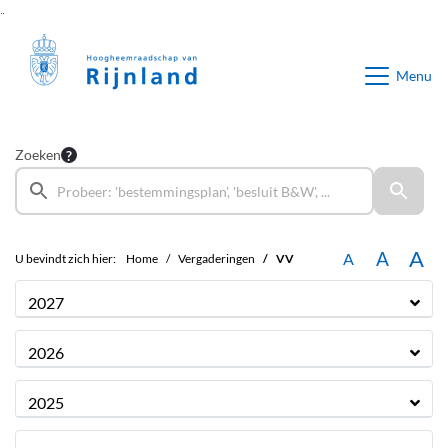
Ga naar de inhoud van deze pagina
Ga naar het zoeken
Ga naar het menu
Menu
Zoeken
A
A
A
U bevindt zich hier:
Home
Vergaderingen
VV
2027
2026
2025