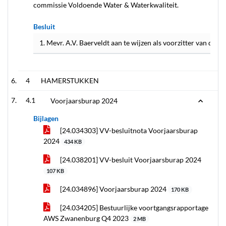
commissie Voldoende Water & Waterkwaliteit.
Besluit
1. Mevr. A.V. Baerveldt aan te wijzen als voorzitter van de
4
HAMERSTUKKEN
4.1
Voorjaarsburap 2024
Bijlagen
[24.034303] VV-besluitnota Voorjaarsburap
2024
434 KB
[24.038201] VV-besluit Voorjaarsburap 2024
107 KB
[24.034896] Voorjaarsburap 2024
170 KB
[24.034205] Bestuurlijke voortgangsrapportage
AWS Zwanenburg Q4 2023
2 MB