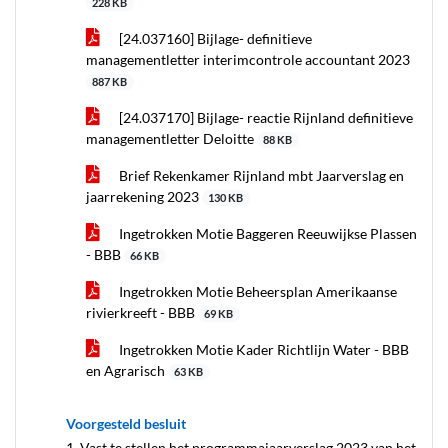
228 KB
[24.037160] Bijlage- definitieve
managementletter interimcontrole accountant 2023
887 KB
[24.037170] Bijlage- reactie Rijnland definitieve
managementletter Deloitte
88 KB
Brief Rekenkamer Rijnland mbt Jaarverslag en
jaarrekening 2023
130 KB
Ingetrokken Motie Baggeren Reeuwijkse Plassen
- BBB
66 KB
Ingetrokken Motie Beheersplan Amerikaanse
rivierkreeft - BBB
69 KB
Ingetrokken Motie Kader Richtlijn Water - BBB
en Agrarisch
63 KB
Voorgesteld besluit
1. Vast te stellen het programmajaarverslag 2023 van het