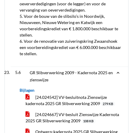
oeververdedigingen (voor de legger) en voor de
vervanging van oeververdedigingen.
5. Voor de bouw van de slibsilo’s in Noordwijk,
Nieuwveen, Nieuwe Wetering en Katwijk een
voorbereidingskrediet van € 1.800.000 beschikbaar te
stellen.
6. Voor de renovatie van zuiveringskring Zwaanshoek
een voorbereidingskrediet van € 6.000.000 beschikbaar
te stellen.
5.6
GR Slibverwerking 2009 - Kadernota 2025 en
zienswijze
Bijlagen
[24.024542] VV-besluitnota Zienswijze
kadernota 2025 GR Slibverwerking 2009
279 KB
[24.024667] VV-besluit Zienswijze Kadernota
2025 GR Slibverwerking 2009
108 KB
Ontwerp-kadernota 2025 GR Slibverwerking