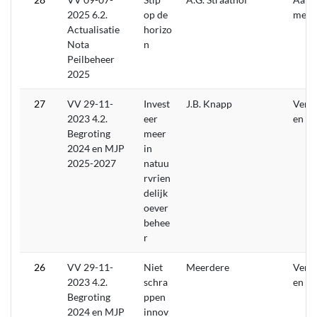
2025 6.2.
op de
men
Actualisatie
horizo
Nota
n
Peilbeheer
2025
27
VV 29-11-
Invest
J.B. Knapp
Verw
2023 4.2.
eer
en
Begroting
meer
2024 en MJP
in
2025-2027
natuu
rvrien
delijk
oever
behee
r
26
VV 29-11-
Niet
Meerdere
Verw
2023 4.2.
schra
en
Begroting
ppen
2024 en MJP
innov