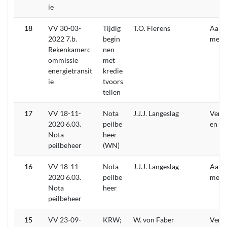
ie
18
VV 30-03-
Tijdig
T.O. Fierens
Aang
2022 7.b.
begin
men
Rekenkamerc
nen
ommissie
met
energietransit
kredie
ie
tvoors
tellen
17
VV 18-11-
Nota
J.J.J. Langeslag
Verw
2020 6.03.
peilbe
en
Nota
heer
peilbeheer
(WN)
16
VV 18-11-
Nota
J.J.J. Langeslag
Aang
2020 6.03.
peilbe
men
Nota
heer
peilbeheer
15
VV 23-09-
KRW;
W. von Faber
Verw