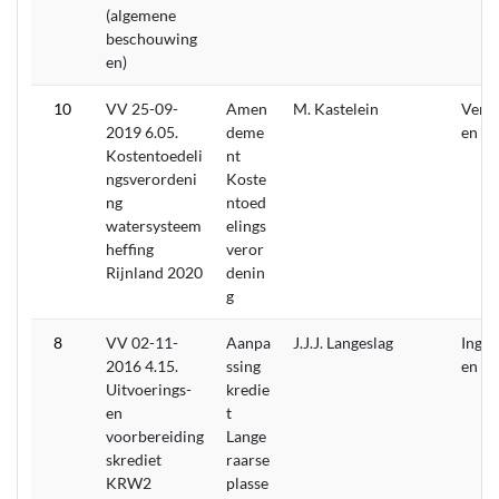
(algemene
beschouwing
en)
10
VV 25-09-
Amen
M. Kastelein
Verw
2019 6.05.
deme
en
Kostentoedeli
nt
ngsverordeni
Koste
ng
ntoed
watersysteem
elings
heffing
veror
Rijnland 2020
denin
g
8
VV 02-11-
Aanpa
J.J.J. Langeslag
Inget
2016 4.15.
ssing
en
Uitvoerings-
kredie
en
t
voorbereiding
Lange
skrediet
raarse
KRW2
plasse