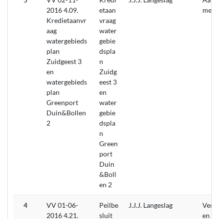
2016 4.09.
etaan
men
Kredietaanvr
vraag
aag
water
watergebieds
gebie
plan
dspla
Zuidgeest 3
n
en
Zuidg
watergebieds
eest 3
plan
en
Greenport
water
Duin&Bollen
gebie
2
dspla
n
Green
port
Duin
&Boll
en 2
4
VV 01-06-
Peilbe
J.J.J. Langeslag
Verw
2016 4.21.
sluit
en