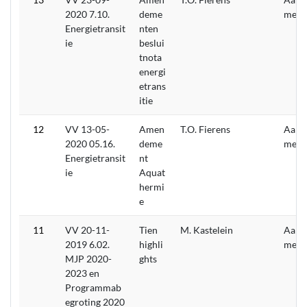
2020 7.10.
deme
men
Energietransit
nten
ie
beslui
tnota
energi
etrans
itie
12
VV 13-05-
Amen
T.O. Fierens
Aang
2020 05.16.
deme
men
Energietransit
nt
ie
Aquat
hermi
e
11
VV 20-11-
Tien
M. Kastelein
Aang
2019 6.02.
highli
men
MJP 2020-
ghts
2023 en
Programmab
egroting 2020