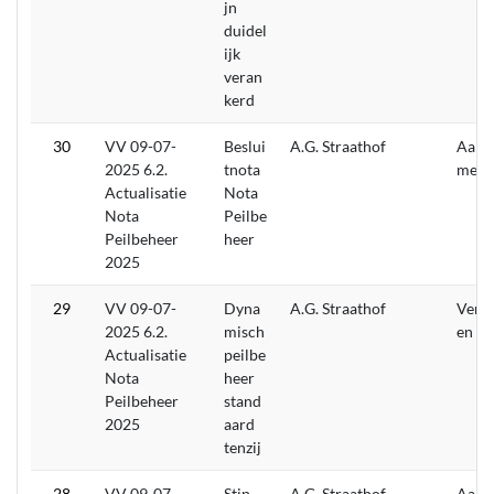
jn
duidel
ijk
veran
kerd
30
VV 09-07-
Beslui
A.G. Straathof
Aang
2025 6.2.
tnota
men
Actualisatie
Nota
Nota
Peilbe
Peilbeheer
heer
2025
29
VV 09-07-
Dyna
A.G. Straathof
Verw
2025 6.2.
misch
en
Actualisatie
peilbe
Nota
heer
Peilbeheer
stand
2025
aard
tenzij
28
VV 09-07-
Stip
A.G. Straathof
Aang