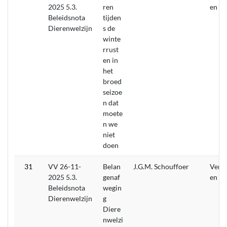
2025 5.3.
ren
en
Beleidsnota
tijden
Dierenwelzijn
s de
winte
rrust
en in
het
broed
seizoe
n dat
moete
n we
niet
doen
31
VV 26-11-
Belan
J.G.M. Schouffoer
Verw
2025 5.3.
genaf
en
Beleidsnota
wegin
Dierenwelzijn
g
Diere
nwelzi