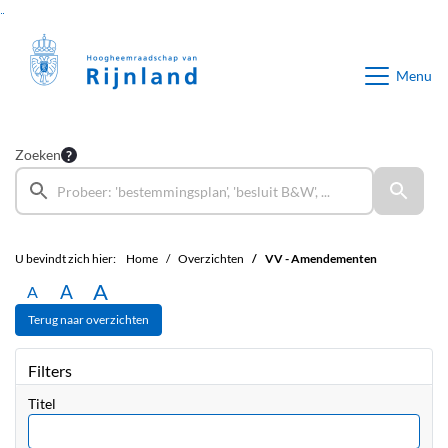
Ga naar de inhoud van deze pagina
Ga naar het zoeken
Ga naar het menu
Menu
Zoeken
U bevindt zich hier:
Home
Overzichten
VV - Amendementen
A
A
A
Terug naar overzichten
Filters
Titel