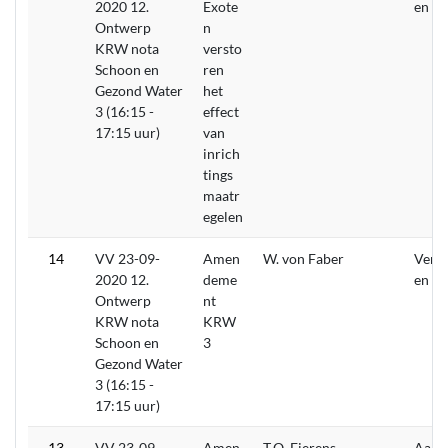
2020 12.
Exote
en
Ontwerp
n
KRW nota
versto
Schoon en
ren
Gezond Water
het
3 (16:15 -
effect
17:15 uur)
van
inrich
tings
maatr
egelen
14
VV 23-09-
Amen
W. von Faber
Verw
2020 12.
deme
en
Ontwerp
nt
KRW nota
KRW
Schoon en
3
Gezond Water
3 (16:15 -
17:15 uur)
13
VV 23-09-
Amen
T.O. Fierens
Aang