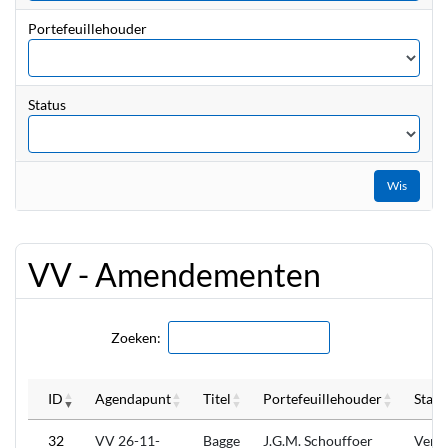
Portefeuillehouder
Status
Wis
VV - Amendementen
Zoeken:
ID
Agendapunt
Titel
Portefeuillehouder
Statu
32
VV 26-11-
Bagge
J.G.M. Schouffoer
Verw