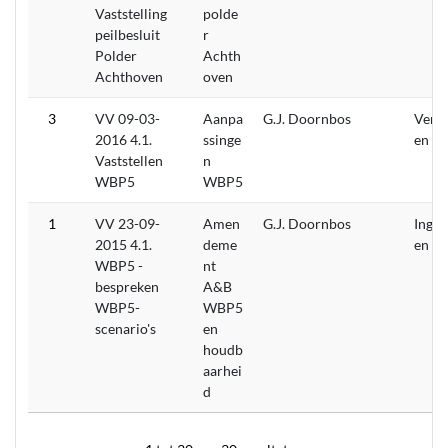
Vaststelling
polde
peilbesluit
r
Polder
Achth
Achthoven
oven
3
VV 09-03-
Aanpa
G.J. Doornbos
Verw
2016 4.1.
ssinge
en
Vaststellen
n
WBP5
WBP5
1
VV 23-09-
Amen
G.J. Doornbos
Inget
2015 4.1.
deme
en
WBP5 -
nt
bespreken
A&B
WBP5-
WBP5
scenario's
en
houdb
aarhei
d