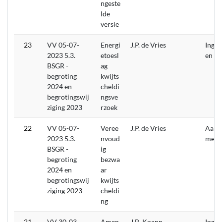
ngeste
lde
versie
23
VV 05-07-
Energi
J.P. de Vries
Inget
2023 5.3.
etoesl
en
BSGR -
ag
begroting
kwijts
2024 en
cheldi
begrotingswij
ngsve
ziging 2023
rzoek
22
VV 05-07-
Veree
J.P. de Vries
Aang
2023 5.3.
nvoud
men
BSGR -
ig
begroting
bezwa
2024 en
ar
begrotingswij
kwijts
ziging 2023
cheldi
ng
21
VV 30-03-
Amen
J.B. Knapp
Inget