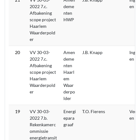
2022 7.c.
deme
en
Afbakening
nten
scope project
HWP
Haarlem
Waarderpold
er
20
VV 30-03-
Amen
J.B. Knapp
Inget
2022 7.c.
deme
en
Afbakening
nten
scope project
Haarl
Haarlem
em
Waarderpold
Waar
er
derpo
lder
19
VV 30-03-
Energi
T.O. Fierens
Verw
2022 7.b.
epara
en
Rekenkamerc
graaf
ommissie
energietransit