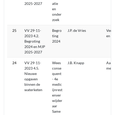
2025-2027
atie
en
onder
zoek
25
VV 29-11-
Begro
J.P. de Vries
Verw
2023 4.2.
ting
en
Begroting
2024
2024 en MJP
2025-2027
24
VV 29-11-
Wees
J.B. Knapp
Aang
2023 4.5.
conse
men
Nieuwe
quent
opgaven
- 4e
binnen de
medic
waterketen
ijnrest
enver
wijder
aar
Same