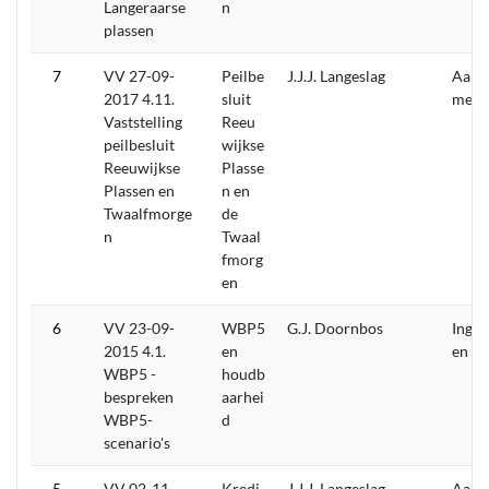
Langeraarse
n
plassen
7
VV 27-09-
Peilbe
J.J.J. Langeslag
Aang
2017 4.11.
sluit
men
Vaststelling
Reeu
peilbesluit
wijkse
Reeuwijkse
Plasse
Plassen en
n en
Twaalfmorge
de
n
Twaal
fmorg
en
6
VV 23-09-
WBP5
G.J. Doornbos
Inget
2015 4.1.
en
en
WBP5 -
houdb
bespreken
aarhei
WBP5-
d
scenario's
5
VV 02-11-
Kredi
J.J.J. Langeslag
Aang