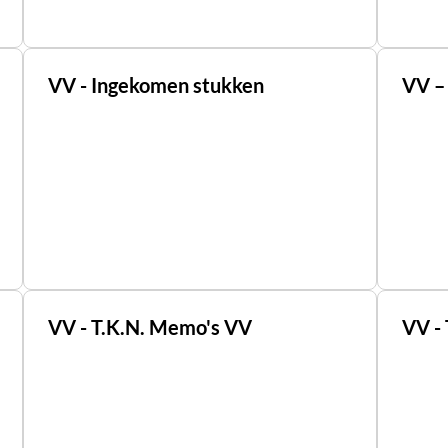
VV - Ingekomen stukken
VV – 
VV - T.K.N. Memo's VV
VV -