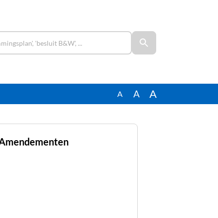
A
A
A
 Amendementen