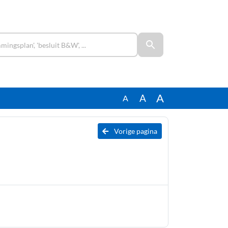
A
A
A
Vorige pagina