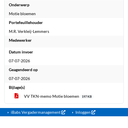
Onderwerp
Motie bloemen
Portefeuillehouder
M.R. Verkleij-Lemmers
Medewerker
Datum invoer
07-07-2026
Geagendeerd op
07-07-2026
Bijlage(s)
VV TKN-memo Motie bloemen
197 KB
iBabs Vergadermanagement
Inloggen