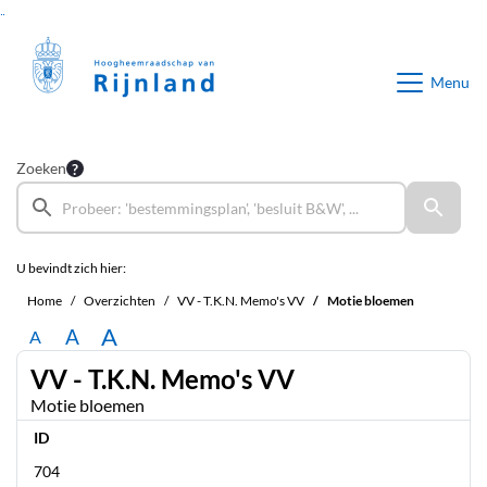
Ga naar de inhoud van deze pagina
Ga naar het zoeken
Ga naar het menu
Menu
Zoeken
U bevindt zich hier:
Home
Overzichten
VV - T.K.N. Memo's VV
Motie bloemen
A
A
A
VV - T.K.N. Memo's VV
Motie bloemen
ID
704