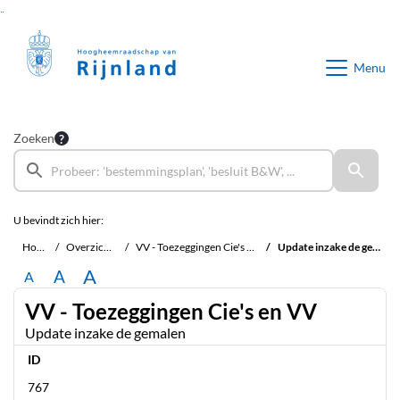
Ga naar de inhoud van deze pagina
Ga naar het zoeken
Ga naar het menu
Menu
Zoeken
U bevindt zich hier:
Home
Overzichten
VV - Toezeggingen Cie's en VV
Update inzake de gemalen
A
A
A
VV - Toezeggingen Cie's en VV
Update inzake de gemalen
ID
767