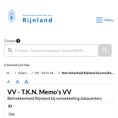
Ga naar de inhoud van deze pagina
Ga naar het zoeken
Ga naar het menu
Menu
Zoeken
U bevindt zich hier:
Home
Overzichten
VV - T.K.N. Memo's VV
Betrokkenheid Rijnland bij ontwikkeling datacenters
A
A
A
VV - T.K.N. Memo's VV
Betrokkenheid Rijnland bij ontwikkeling datacenters
ID
706