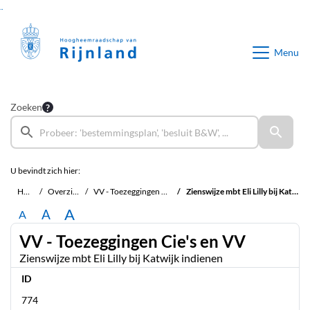
Ga naar de inhoud van deze pagina
Ga naar het zoeken
Ga naar het menu
Menu
Zoeken
U bevindt zich hier:
Home
Overzichten
VV - Toezeggingen Cie's en VV
Zienswijze mbt Eli Lilly bij Katwijk indienen
A
A
A
VV - Toezeggingen Cie's en VV
Zienswijze mbt Eli Lilly bij Katwijk indienen
ID
774