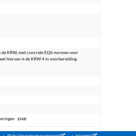
 van de KRW, met concrete EQS‑normen voor
eel hiervan is de KRW 4 in voorbereiding.
meringen
23 KB
iBabs Vergadermanagement
Inloggen