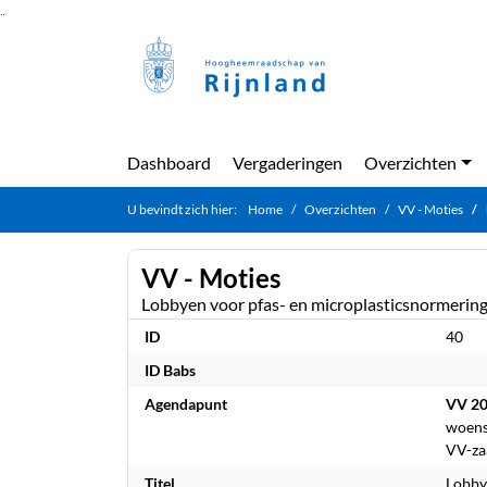
Ga naar de inhoud van deze pagina
Ga naar het zoeken
Ga naar het menu
Dashboard
Vergaderingen
Overzichten
U bevindt zich hier:
Home
Overzichten
VV - Moties
VV - Moties
Lobbyen voor pfas- en microplasticsnormerin
ID
40
ID Babs
Agendapunt
VV 2
woens
VV-za
Titel
Lobby