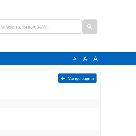
A
A
A
Vorige pagina