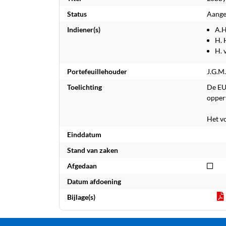
Status
Aang
Indiener(s)
A.H
H. 
H. 
Portefeuillehouder
J.G.M
Toelichting
De EU
opperv
Het v
Einddatum
Stand van zaken
Niet
Afgedaan
Datum afdoening
Bijlage(s)