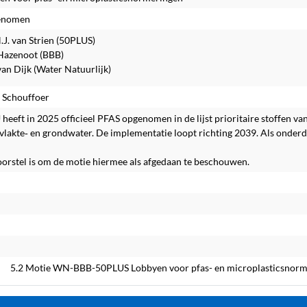
enomen
.J. van Strien (50PLUS)
Hazenoot (BBB)
van Dijk (Water Natuurlijk)
. Schouffoer
 heeft in 2025 officieel PFAS opgenomen in de lijst prioritaire stoffen
lakte‑ en grondwater. De implementatie loopt richting 2039. Als onderd
oorstel is om de motie hiermee als afgedaan te beschouwen.
 afgedaan
5.2 Motie WN-BBB-50PLUS Lobbyen voor pfas- en microplasticsnor