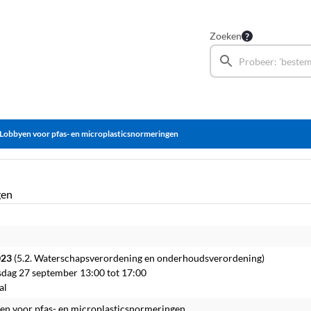
Zoeken
Lobbyen voor pfas- en microplasticsnormeringen
gen
023
(5.2. Waterschapsverordening en onderhoudsverordening)
dag 27 september 13:00 tot 17:00
al
en voor pfas- en microplasticsnormeringen