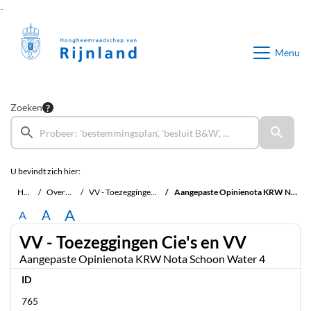
Ga naar de inhoud van deze pagina
Ga naar het zoeken
Ga naar het menu
Menu
Zoeken
U bevindt zich hier:
Home
Overzichten
VV - Toezeggingen Cie's en VV
Aangepaste Opinienota KRW Nota Schoon Water 4
A
A
A
VV - Toezeggingen Cie's en VV
Aangepaste Opinienota KRW Nota Schoon Water 4
ID
765