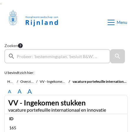
Ga naar de inhoud van deze pagina
Ga naar het zoeken
Ga naar het menu
Menu
Zoeken
U bevindt zich hier:
Home
Overzichten
VV - Ingekomen stukken
vacature portefeuille internationaal en innovatie
A
A
A
VV - Ingekomen stukken
vacature portefeuille internationaal en innovatie
ID
165